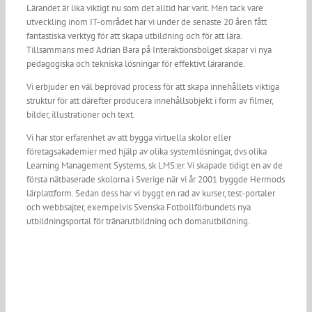
Lärandet är lika viktigt nu som det alltid har varit. Men tack vare
utveckling inom IT-området har vi under de senaste 20 åren fått
fantastiska verktyg för att skapa utbildning och för att lära.
Tillsammans med Adrian Bara på Interaktionsbolget skapar vi nya
pedagogiska och tekniska lösningar för effektivt lärarande.
Vi erbjuder en väl beprövad process för att skapa innehållets viktiga
struktur för att därefter producera innehållsobjekt i form av filmer,
bilder, illustrationer och text.
Vi har stor erfarenhet av att bygga virtuella skolor eller
företagsakademier med hjälp av olika systemlösningar, dvs olika
Learning Management Systems, sk LMS:er. Vi skapade tidigt en av de
första nätbaserade skolorna i Sverige när vi år 2001 byggde Hermods
lärplattform. Sedan dess har vi byggt en rad av kurser, test-portaler
och webbsajter, exempelvis Svenska Fotbollförbundets nya
utbildningsportal för tränarutbildning och domarutbildning.